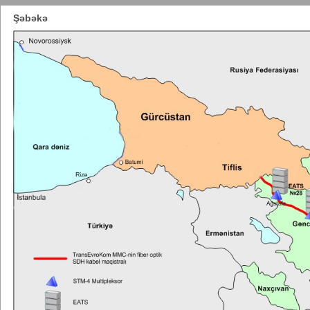
Şəbəkə