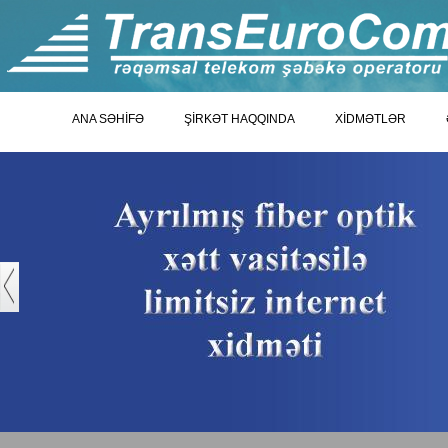
ANA SƏHİFƏ
ŞİRKƏT HAQQINDA
XİDMƏTLƏR