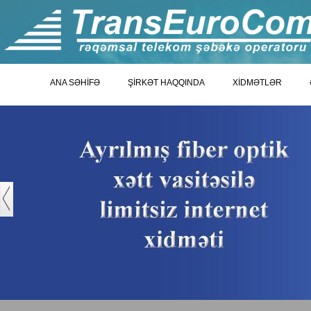
ANA SƏHİFƏ
ŞİRKƏT HAQQINDA
XİDMƏTLƏR