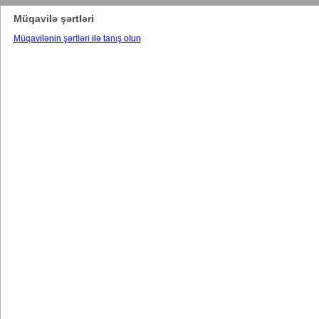
Müqavilə şərtləri
Müqavilənin şərtləri ilə tanış olun