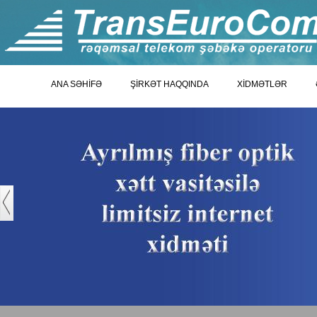
ANA SƏHİFƏ
ŞİRKƏT HAQQINDA
XİDMƏTLƏR