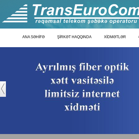
ANA SƏHİFƏ
ŞİRKƏT HAQQINDA
XİDMƏTLƏR