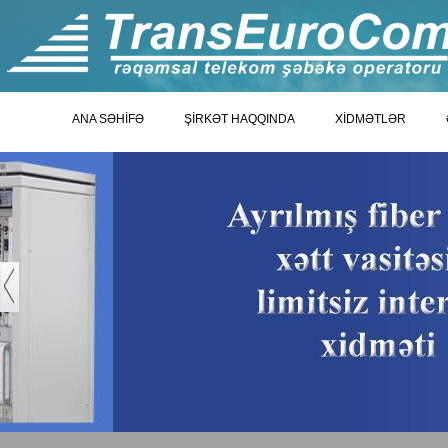
ANA SƏHİFƏ
ŞİRKƏT HAQQINDA
XİDMƏTLƏR